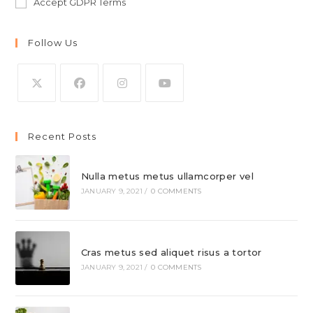
Accept GDPR Terms
Follow Us
Opens
Opens
Opens
Opens
in
in
in
in
Recent Posts
a
a
a
a
new
new
new
new
Nulla metus metus ullamcorper vel
tab
tab
tab
tab
JANUARY 9, 2021
/
0 COMMENTS
Cras metus sed aliquet risus a tortor
JANUARY 9, 2021
/
0 COMMENTS