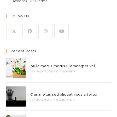
Accept GDPR Terms
Follow Us
Opens
Opens
Opens
Opens
in
in
in
in
Recent Posts
a
a
a
a
new
new
new
new
Nulla metus metus ullamcorper vel
tab
tab
tab
tab
JANUARY 9, 2021
/
0 COMMENTS
Cras metus sed aliquet risus a tortor
JANUARY 9, 2021
/
0 COMMENTS